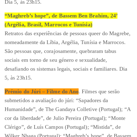
Dia 5, às 23h15.
“Maghreb’s hope”, de Bassem Ben Brahim, 24’
(Argélia, Brasil, Marrocos e Tunísia)
Retratos das experiências de pessoas queer do Magrebe,
nomeadamente da Líbia, Argélia, Tunísia e Marrocos.
São pessoas que, corajosamente, quebraram tabus
sociais em torno de seu género e sexualidade,
desafiando os sistemas legais, sociais e familiares. Dia
5, às 23h15.
Prémio do Júri – Filme do Ano
. Filmes que serão
submetidos a avaliação do júri: “Sapadores da
Humanidade”, de The Gandaya Colletive (Portugal); “A
cor da liberdade”, de Julio Pereira (Portugal); “Monte
Clérigo”, de Luís Campos (Portugal); “Mistida”, de
Wilker Nhaga (Portugal); “Maghreb’s hope”, de Bassem