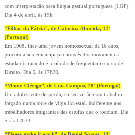
com interpretação para língua gestual portuguesa (LGP).
Dia 4 de abril, às 19h.
“Filhas da Pátria”, de Catarina Almeida, 12’
(Portugal)
Em 1968, Inês uma jovem homossexual de 18 anos,
procura a sua emancipação através dos movimentos
estudantis quando é proibida de frequentar o curso de
Direito. Dia 5, às 17h30.
“Monte Clérigo”, de Luís Campos, 28’ (Portugal)
Um adolescente desperdiça o seu verão com trabalho
forçado numa torre de vigia florestal, indiferente aos
trabalhadores imigrantes das estufas que o rodeiam. Dia
5, às 17h30.
“Please make it work”, de Daniel Soares, 14’