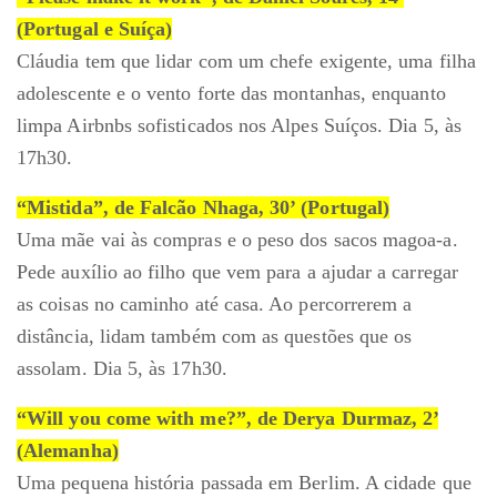
(Portugal e Suíça)
Cláudia tem que lidar com um chefe exigente, uma filha
adolescente e o vento forte das montanhas, enquanto
limpa Airbnbs sofisticados nos Alpes Suíços. Dia 5, às
17h30.
“Mistida”, de Falcão Nhaga, 30’ (Portugal)
Uma mãe vai às compras e o peso dos sacos magoa-a.
Pede auxílio ao filho que vem para a ajudar a carregar
as coisas no caminho até casa. Ao percorrerem a
distância, lidam também com as questões que os
assolam. Dia 5, às 17h30.
“Will you come with me?”, de Derya Durmaz, 2’
(Alemanha)
Uma pequena história passada em Berlim. A cidade que