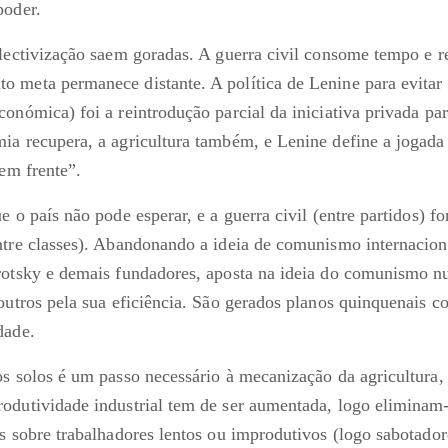
poder.
olectivização saem goradas. A guerra civil consome tempo e r
 meta permanece distante. A política de Lenine para evitar
conómica) foi a reintrodução parcial da iniciativa privada pa
ia recupera, a agricultura também, e Lenine define a jogad
 em frente”.
e o país não pode esperar, e a guerra civil (entre partidos) 
ntre classes). Abandonando a ideia de comunismo internacion
rotsky e demais fundadores, aposta na ideia do comunismo nu
outros pela sua eficiência. São gerados planos quinquenais c
dade.
os solos é um passo necessário à mecanização da agricultura,
odutividade industrial tem de ser aumentada, logo eliminam-
es sobre trabalhadores lentos ou improdutivos (logo sabota