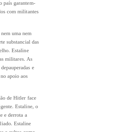
o país garantem-
dos com militantes
em nem uma nem
te substancial das
elho. Estaline
as militares. As
s depauperadas e
 no apoio aos
ão de Hitler face
gente. Estaline, o
e e derrota a
iado. Estaline
jas e cultos como