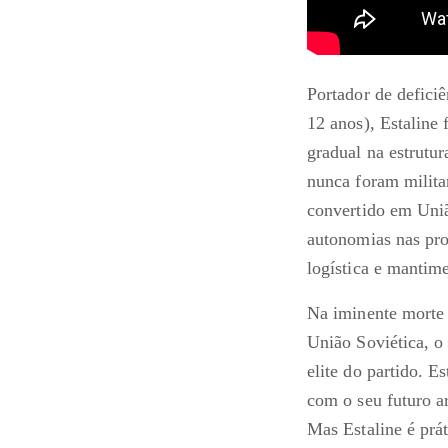
Portador de defici
12 anos), Estaline
gradual na estrutu
nunca foram milita
convertido em Uniã
autonomias nas pro
logística e mantim
Na iminente morte d
União Soviética, o
elite do partido. E
com o seu futuro a
Mas Estaline é prá