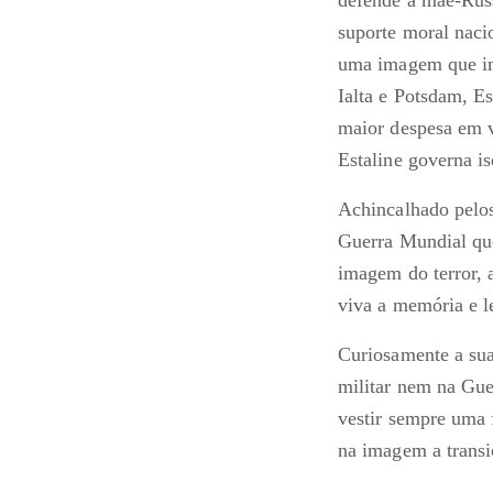
suporte moral naci
uma imagem que imo
Ialta e Potsdam, E
maior despesa em v
Estaline governa is
Achincalhado pelos 
Guerra Mundial que
imagem do terror, 
viva a memória e l
Curiosamente a sua
militar nem na Gue
vestir sempre uma
na imagem a transiç