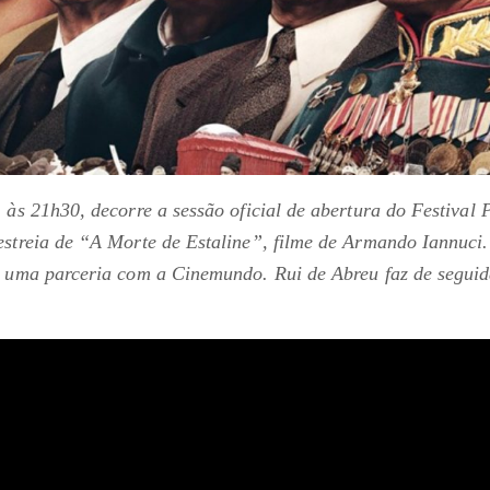
 às 21h30, decorre a sessão oficial de abertura do Festival P
estreia de “A Morte de Estaline”, filme de Armando Iannuci. 
de uma parceria com a Cinemundo. Rui de Abreu faz de segui