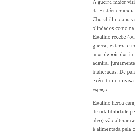
A guerra maior vir
da História mundi
Churchill nota nas
blindados como na 
Estaline recebe (o
guerra, externa e 
anos depois dos im
admira, juntamente
inalteradas. De paí
exército improvisad
espaço.
Estaline herda cam
de infalibilidade p
alvo) vão alterar 
é alimentada pela 