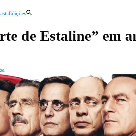
asts
Edições
te de Estaline” em a
oa