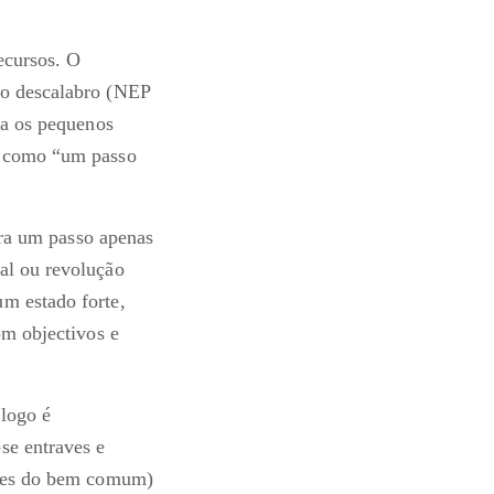
ecursos. O
 o descalabro (NEP
ra os pequenos
a como “um passo
fora um passo apenas
al ou revolução
m estado forte,
om objectivos e
 logo é
se entraves e
dores do bem comum)