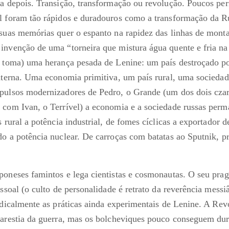
ia depois. Transição, transformação ou revolução. Poucos p
al foram tão rápidos e duradouros como a transformação da 
 suas memórias quer o espanto na rapidez das linhas de mont
invenção de uma “torneira que mistura água quente e fria n
u toma) uma herança pesada de Lenine: um país destroçado p
interna. Uma economia primitiva, um país rural, uma sociedad
pulsos modernizadores de Pedro, o Grande (um dos dois czar
 com Ivan, o Terrível) a economia e a sociedade russas per
s rural a potência industrial, de fomes cíclicas a exportador d
o a potência nuclear. De carroças com batatas ao Sputnik, pr
poneses famintos e lega cientistas e cosmonautas. O seu pr
essoal (o culto de personalidade é retrato da reverência messi
radicalmente as práticas ainda experimentais de Lenine. A Re
carestia da guerra, mas os bolcheviques pouco conseguem dur