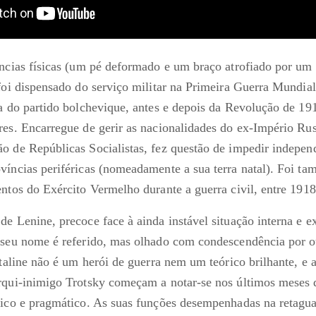
ências físicas (um pé deformado e um braço atrofiado por um
 foi dispensado do serviço militar na Primeira Guerra Mundia
ra do partido bolchevique, antes e depois da Revolução de 19
res. Encarregue de gerir as nacionalidades do ex-Império Ru
o de Repúblicas Socialistas, fez questão de impedir indepen
víncias periféricas (nomeadamente a sua terra natal). Foi t
entos do Exército Vermelho durante a guerra civil, entre 1918
e Lenine, precoce face à ainda instável situação interna e ex
 seu nome é referido, mas olhado com condescendência por 
staline não é um herói de guerra nem um teórico brilhante, e
rqui-inimigo Trotsky começam a notar-se nos últimos meses 
tico e pragmático. As suas funções desempenhadas na retagu