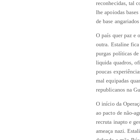
reconhecidas, tal 
lhe apoiodas bases
de base angariados 
O país quer paz e 
outra. Estaline fic
purgas políticas d
liquida quadros, of
poucas experiência
mal equipadas quan
republicanos na Gu
O início da Operaçã
ao pacto de não-ag
recruta inapto e ge
ameaça nazi. Estal
defende a mãe-Rússi