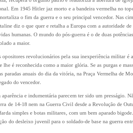
onal. Em 1945 Hitler jaz morto e a bandeira vermelha no top
rtaliza o fim da guerra e o seu principal vencedor. Nas cim
staline diz o que quer e retalha a Europa com a autoridade d
idas humanas. O mundo do pós-guerra é o de duas potências
olado a maior.
opositores revolucionários pela sua inexperiência militar é a 
 lhe é reconhecida como a maior glória. Se as purgas e mas
as paradas anuais do dia da vitória, na Praça Vermelha de 
egado do vencedor.
 aparência e indumentária parecem ter sido um presságio. N
rra de 14-18 nem na Guerra Civil desde a Revolução de Out
 farda simples e botas militares, com um bem aparado bigod
ão do desleixo juvenil para o soldado-de base na guerra entr