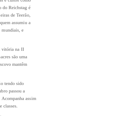
o do Reichstag é
eiras de Teerão,
e quem assumiu a
 mundiais, e
vitória na II
sacres são uma
Moscovo mantêm
ão tendo sido
ubro passou a
e. Acompanha assim
e classes.