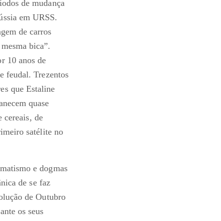
eríodos de mudança
Rússia em URSS.
agem de carros
a mesma bica”.
or 10 anos de
e feudal. Trezentos
es que Estaline
manecem quase
e cereais, de
imeiro satélite no
agmatismo e dogmas
ânica de se faz
volução de Outubro
ante os seus