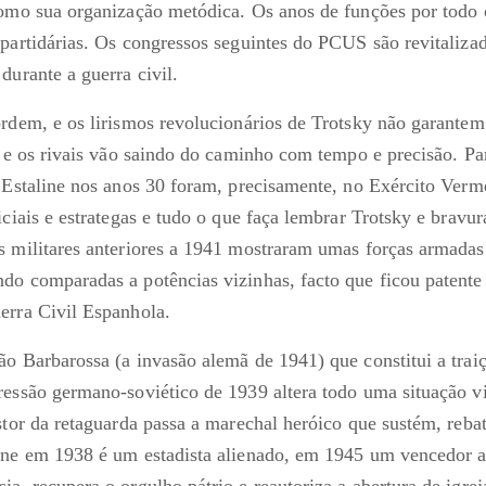
como sua organização metódica. Os anos de funções por todo 
 partidárias. Os congressos seguintes do PCUS são revitaliza
durante a guerra civil.
ordem, e os lirismos revolucionários de Trotsky não garant
a e os rivais vão saindo do caminho com tempo e precisão. Par
e Estaline nos anos 30 foram, precisamente, no Exército Verm
iciais e estrategas e tudo o que faça lembrar Trotsky e bravur
s militares anteriores a 1941 mostraram umas forças armada
do comparadas a potências vizinhas, facto que ficou patente
erra Civil Espanhola.
o Barbarossa (a invasão alemã de 1941) que constitui a traiç
ressão germano-soviético de 1939 altera todo uma situação vi
stor da retaguarda passa a marechal heróico que sustém, rebat
ine em 1938 é um estadista alienado, em 1945 um vencedor al
a, recupera o orgulho pátrio e reautoriza a abertura de igre