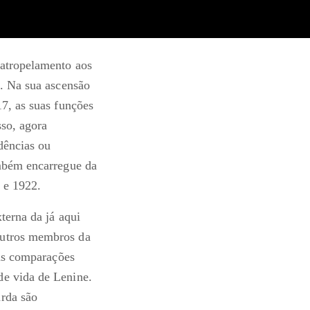
 atropelamento aos
l. Na sua ascensão
17, as suas funções
sso, agora
dências ou
ambém encarregue da
 e 1922.
terna da já aqui
outros membros da
 as comparações
de vida de Lenine.
arda são