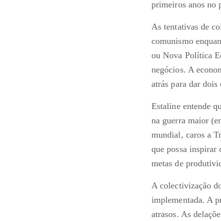
primeiros anos no 
As tentativas de c
comunismo enquanto
ou Nova Política E
negócios. A econom
atrás para dar dois
Estaline entende qu
na guerra maior (e
mundial, caros a T
que possa inspirar 
metas de produtivi
A colectivização d
implementada. A pr
atrasos. As delaçõ