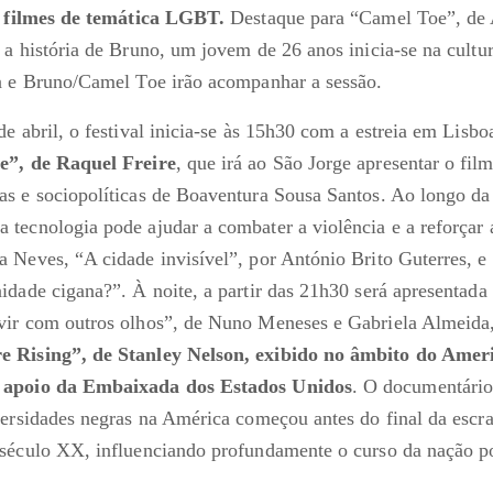
s filmes de temática LGBT.
Destaque para “Camel Toe”, de 
 a história de Bruno, um jovem de 26 anos inicia-se na cultu
a e Bruno/Camel Toe irão acompanhar a sessão.
de abril, o festival inicia-se às 15h30 com a estreia em Lisb
e”, de Raquel Freire
, que irá ao São Jorge apresentar o fil
s e sociopolíticas de Boaventura Sousa Santos. Ao longo da
tecnologia pode ajudar a combater a violência e a reforçar 
 Neves, “A cidade invisível”, por António Brito Guterres, e
idade cigana?”. À noite, a partir das 21h30 será apresentada
ir com outros olhos”, de Nuno Meneses e Gabriela Almeida,
 Rising”, de Stanley Nelson, exibido no âmbito do Amer
 apoio da Embaixada dos Estados Unidos
. O documentário 
versidades negras na América começou antes do final da escra
século XX, influenciando profundamente o curso da nação p