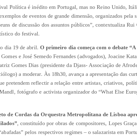
val Política é inédito em Portugal, mas no Reino Unido, Itáli
 exemplos de eventos de grande dimensão, organizados pela s
uns de discussão dos assuntos públicos”, contextualiza Rui
ístico do festival.
io dia 19 de abril.
O primeiro dia começa com o debate “A 
 Gomes e José Semedo Fernandes (advogados), Joacine Kata
eatriz Gomes Dias (presidente da Djass- Associação de Afrod
iólogo) a moderar. Às 18h30, avança a apresentação das cur
 pretendem reflectir a relação entre artistas, criativos, políti
ndl, fotógrafo e activista organizador do “What Else Europ
to de Cordas da Orquestra Metropolitana de Lisboa apr
ilados”
, constituído por obras de compositores, Lopes Graç
“abafadas” pelos respectivos regimes – o salazarista em Portu