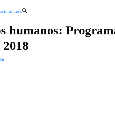
asts
Edições
os humanos: Program
 2018
oa