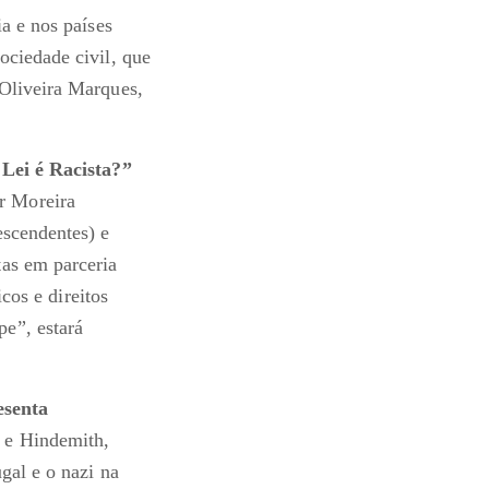
a e nos países
ociedade civil, que
 Oliveira Marques,
Lei é Racista?”
r Moreira
escendentes) e
tas em parceria
cos e direitos
e”, estará
esenta
a e Hindemith,
gal e o nazi na