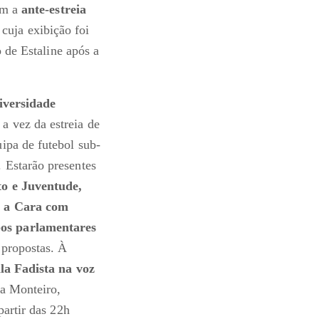
com a
ante-estreia
 cuja exibição foi
o de Estaline após a
iversidade
a vez da estreia de
ipa de futebol sub-
 Estarão presentes
to e Juventude,
 a Cara com
pos parlamentares
 propostas. À
la Fadista na voz
sa Monteiro,
partir das 22h