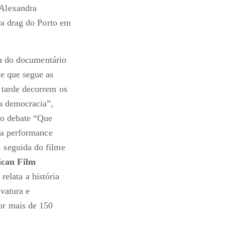
Alexandra
ra drag do Porto em
oa do documentário
me que segue as
 tarde decorrem os
a democracia”,
 o debate “Que
 a performance
 seguida do filme
ican Film
relata a história
vatura e
or mais de 150