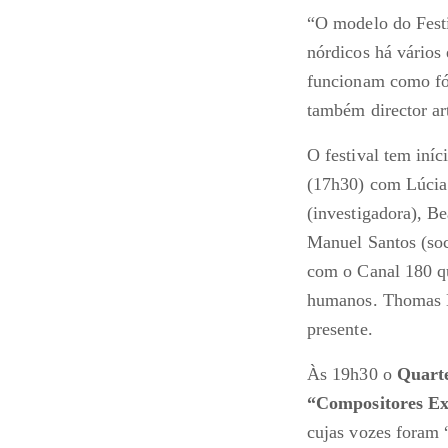
“O modelo do Festi
nórdicos há vários
funcionam como fór
também director art
O festival tem iníc
(17h30) com Lúcia
(investigadora), B
Manuel Santos (soc
com o Canal 180 que
humanos. Thomas Ma
presente.
Às 19h30 o
Quarte
“Compositores Ex
cujas vozes foram 