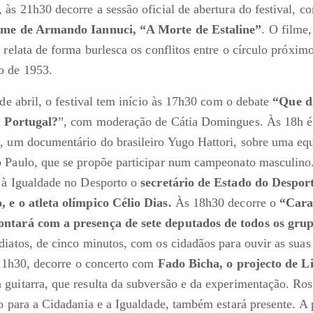
 às 21h30 decorre a sessão oficial de abertura do festival, 
ilme de Armando Iannuci, “A Morte de Estaline”
. O filme,
 relata de forma burlesca os conflitos entre o círculo próxim
o de 1953.
 de abril, o festival tem início às 17h30 com o debate
“Que d
m Portugal?
”, com moderação de Cátia Domingues. Às 18h é 
, um documentário do brasileiro Yugo Hattori, sobre uma equ
 Paulo, que se propõe participar num campeonato masculino.
 à Igualdade no Desporto o
secretário de Estado do Despor
 e o atleta olímpico Célio Dias.
Às 18h30 decorre o
“Cara
ntará com a presença de sete deputados de todos os gru
diatos, de cinco minutos, com os cidadãos para ouvir as suas
s 21h30, decorre o concerto com
Fado Bicha, o projecto de Li
 guitarra, que resulta da subversão e da experimentação. Ro
o para a Cidadania e a Igualdade, também estará presente. A 