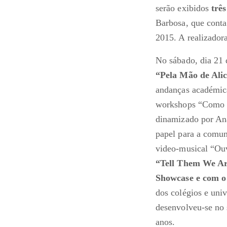
serão exibidos
trê
Barbosa, que conta
2015. A realizador
No sábado, dia 21 
“Pela Mão de Alic
andanças académica
workshops “Como a 
dinamizado por Ana
papel para a comun
video-musical “Ouv
“Tell Them We Are
Showcase e com o
dos colégios e uni
desenvolveu-se no 
anos.