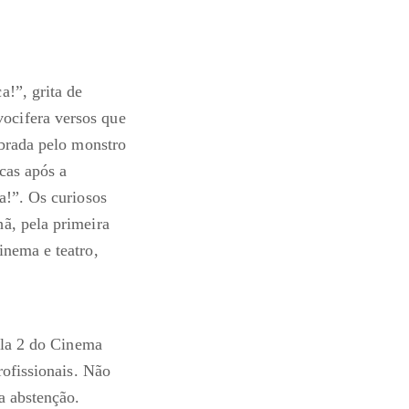
!”, grita de
ocifera versos que
mbrada pelo monstro
cas após a
a!”. Os curiosos
ã, pela primeira
inema e teatro,
ala 2 do Cinema
rofissionais. Não
a abstenção.