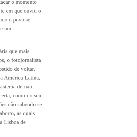
stacar o momento
nte em que ouviu o
ando o povo se
de um
tária que mais
s, o fotojornalista
stido de voltar,
na América Latina,
 sistema de não
 certa, como no seu
ões não sabendo se
aborto, às quais
ra Lisboa de