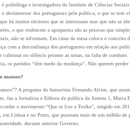
é politóloga e investigadora do Instituto de Ciências Sociai
 o desinteresse dos portugueses pela política, o que se tem v
que há muitos eleitores que se interessam mas que não se id
orém, o que realmente a apoquenta são as pessoas que simpl
rnais, não se informam. Em cima da mesa coloca o conceito d
eça com a desconfiança dos portugueses em relação aos políti
r culminar no silêncio perante as urnas, na falta de combate.
alta, os partidos “têm medo da mudança”. Não querem perder 
ão mansos?
ansos”? A pergunta do humorista Fernando Alvim, que assu
, faz a Jornalista e Editora de política da Antena 1, Maria 
recordar o movimento “Que se lixe a Troika”, surgido em 20
, em Lisboa e no Porto, que puseram mais de um milhão de p
austeridade, durante anterior Governo.