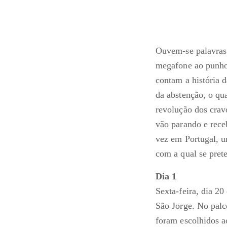
Ouvem-se palavras 
megafone ao punho
contam a história 
da abstenção, o qu
revolução dos crav
vão parando e rece
vez em Portugal, u
com a qual se pret
Dia 1
Sexta-feira, dia 2
São Jorge. No palco
foram escolhidos a