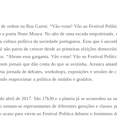
de ordem na Rua Garret. “Vão votar! Vão ao Festival Política
 o poeta Nuno Moura. No alto de uma escada empoleirado, v
da cultura política da sociedade portuguesa. Essa que é asso
al não parou de crescer desde as primeiras eleições democráti
os. “Abram essa garganta. Vão votar! Vão ao Festival Polític
bem jornais que dão conta do que se avizinha. Arranca amanh
ma jornada de debates, workshops, exposições e sessões de c
ende reaproximar a política de miúdos e graúdos.
0 de abril de 2017. São 17h30 e a plateia já se acomodou na s
 sentam-se representantes de diferentes gerações e classes p
o acaso para virem ao Festival Política debater o fenómeno d