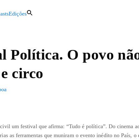
asts
Edições
al Política. O povo nã
e circo
boa
civil um festival que afirma: “Tudo é política”. Do cinema ao
árias as ferramentas que muniram o evento inédito no País, o 