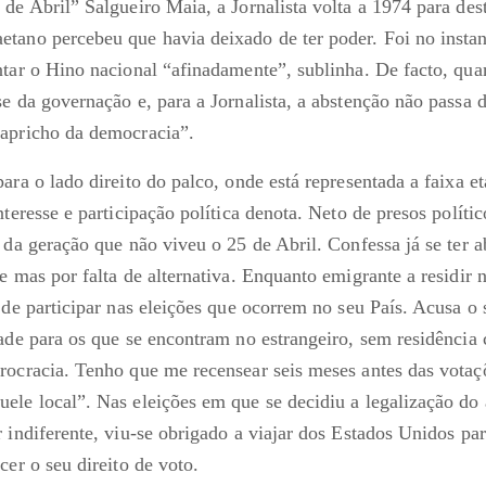
 de Abril” Salgueiro Maia, a Jornalista volta a 1974 para de
tano percebeu que havia deixado de ter poder. Foi no insta
ntar o Hino nacional “afinadamente”, sublinha. De facto, qu
se da governação e, para a Jornalista, a abstenção não passa 
apricho da democracia”.
ara o lado direito do palco, onde está representada a faixa e
nteresse e participação política denota. Neto de presos político
 da geração que não viveu o 25 de Abril. Confessa já se ter ab
e mas por falta de alternativa. Enquanto emigrante a residir 
 de participar nas eleições que ocorrem no seu País. Acusa o
dade para os que se encontram no estrangeiro, sem residência
rocracia. Tenho que me recensear seis meses antes das votaç
ele local”. Nas eleições em que se decidiu a legalização do 
 indiferente, viu-se obrigado a viajar dos Estados Unidos pa
cer o seu direito de voto.