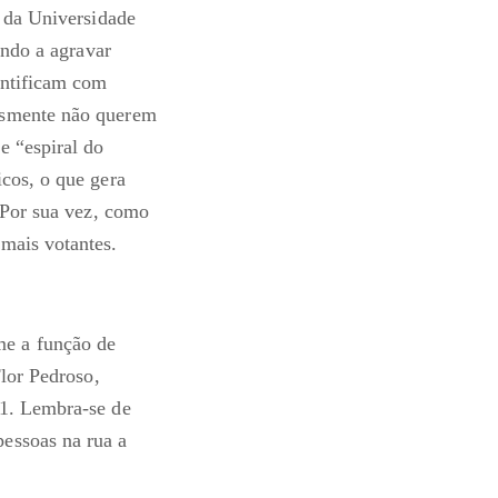
s da Universidade
indo a agravar
entificam com
esmente não querem
e “espiral do
cos, o que gera
 Por sua vez, como
mais votantes.
me a função de
Flor Pedroso,
11. Lembra-se de
essoas na rua a