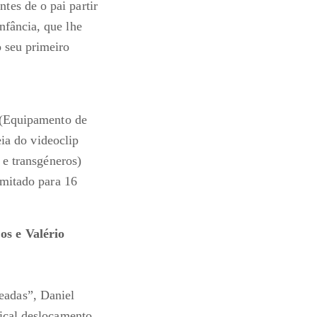
tes de o pai partir
nfância, que lhe
o seu primeiro
i (Equipamento de
eia do videoclip
 e transgéneros)
imitado para 16
os e Valério
eadas”, Daniel
dical deslocamento