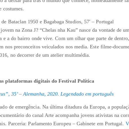
o a deixar para trás o mundo que conhece, nomeadamente fa
 e costumes.
de Bataclan 1950 e Bagabaga Studios, 57′ – Portugal
r jovem na Zona J? “Chelas nha Kau” nasce da vontade de u
ria e a do bairro onde vive. Com um olhar que parte de dentro
em nos preconceitos veiculados nos media. Este filme-docum
16, no decorrer de um atelier multimédia.
s plataformas digitais do Festival Política
rus”, 35’ – Alemanha, 2020. Legendado em português
tado de emergência. Na última ditadura da Europa, a populaçã
ocumentário do canal Arte acompanha jovens ativistas na corr
iais. Parceria: Parlamento Europeu – Gabinete em Portugal.
V