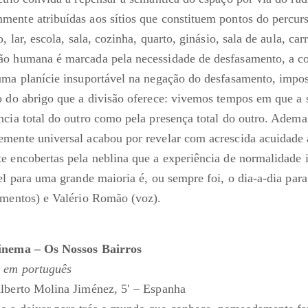
ente atribuídas aos sítios que constituem pontos do percur
, lar, escola, sala, cozinha, quarto, ginásio, sala de aula, car
ão humana é marcada pela necessidade de desfasamento, a c
uma planície insuportável na negação do desfasamento, impos
o do abrigo que a divisão oferece: vivemos tempos em que a s
ncia total do outro como pela presença total do outro. Adema
mente universal acabou por revelar com acrescida acuidade 
e encobertas pela neblina que a experiência de normalidade i
vel para uma grande maioria é, ou sempre foi, o dia-a-dia par
umentos) e Valério Romão (voz).
inema – Os Nossos Bairros
o em português
lberto Molina Jiménez, 5′ – Espanha