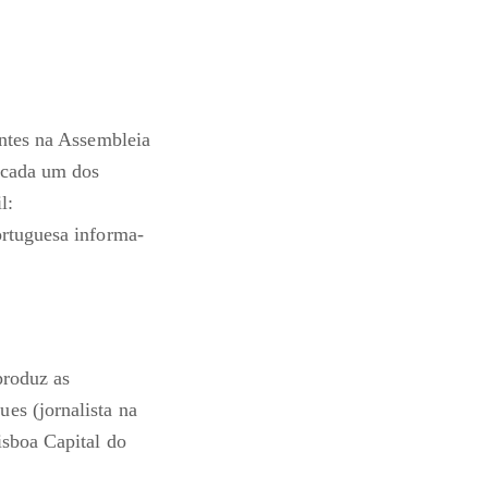
entes na Assembleia
 cada um dos
l:
ortuguesa informa-
produz as
es (jornalista na
isboa Capital do