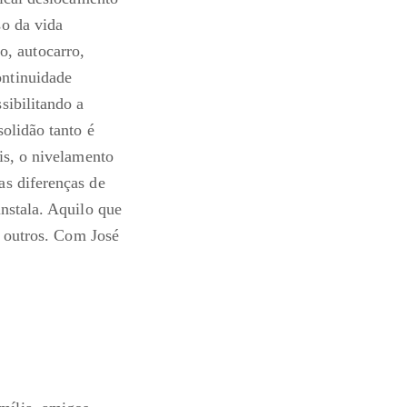
so da vida
ro, autocarro,
ontinuidade
sibilitando a
olidão tanto é
is, o nivelamento
as diferenças de
nstala. Aquilo que
a outros. Com José