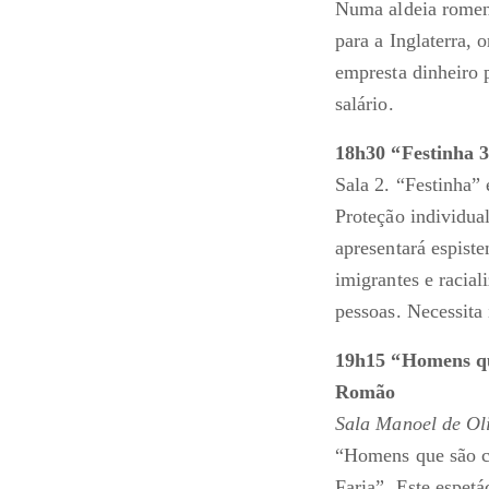
Numa aldeia romena
para a Inglaterra,
empresta dinheiro 
salário.
18h30 “Festinha 
Sala 2. “Festinha”
Proteção individual
apresentará espiste
imigrantes e racia
pessoas. Necessita
19h15 “Homens que
Romão
Sala Manoel de Ol
“Homens que são c
Faria”. Este espet