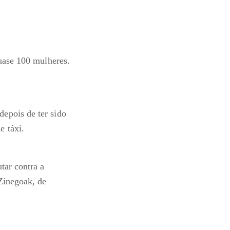
quase 100 mulheres.
epois de ter sido
e táxi.
tar contra a
Zinegoak, de