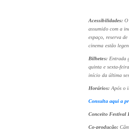
Acessibilidades:
O 
assumido com a in
espaço, reserva de
cinema estão legen
Bilhetes:
Entrada g
quinta e sexta-fei
início da última s
Horários:
Após o i
Consulta aqui a p
Conceito Festival P
Co-produção:
Câma