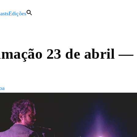
asts
Edições
mação 23 de abril —
a
oa