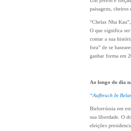
Um jovem é forçad
paisagens, cheiros
“Chelas Nha Kau”, 
O que significa se
contar a sua histó
fora” de se basear
ganhar forma em 20
Ao longo do dia na
“Aufbruch In Bela
Bielorrússia em es
sua liberdade. O d
eleições presidenc