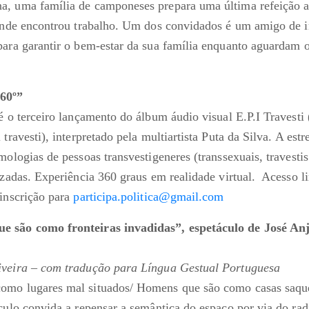
, uma família de camponeses prepara uma última refeição an
 onde encontrou trabalho. Um dos convidados é um amigo de i
para garantir o bem-estar da sua família enquanto aguardam 
360º”
 é o terceiro lançamento do álbum áudio visual E.P.I Travest
 travesti), interpretado pela multiartista Puta da Silva. A estr
mologias de pessoas transvestigeneres (transsexuais, travestis
lizadas. Experiência 360 graus em realidade virtual. Acesso l
 inscrição para
participa.politica@gmail.com
 são como fronteiras invadidas”, espetáculo de José Anj
iveira – com tradução para Língua Gestual Portuguesa
omo lugares mal situados/ Homens que são como casas saqu
áculo convida a repensar a semântica do espaço por via do ra