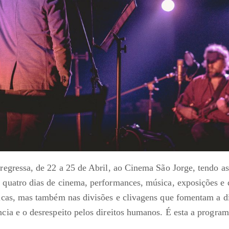
a regressa, de 22 a 25 de Abril, ao Cinema São Jorge, tendo a
o quatro dias de cinema, performances, música, exposições e 
íticas, mas também nas divisões e clivagens que fomentam a d
ncia e o desrespeito pelos direitos humanos. É esta a progra