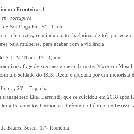
Cinema Fronteiras 1
o em português
 de Sol Dugatkin, 5’ – Chile
com telemóveis, reunindo quatro bailarinas de três países e 
es para mulheres, para acabar com a violência.
de A.J. Al-Thani, 17’- Qatar
aquiana, foge de sua casa a meio da noite. Mora em Mosul d
 com um soldado do ISIS. Reem é ajudada por um motorista d
 Ibarra, 20′ – Espanha
m transgénero Ekai Lersundi, que se suicidou em 2018 após lu
eder a tratamentos hormonais. Prémio do Público no festival 
 de Bianca Sescu, 17′- Roménia