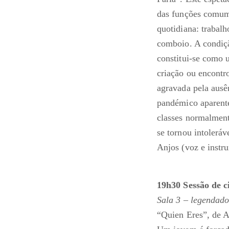
das funções comumm
quotidiana: trabalho
comboio. A condiç
constitui-se como 
criação ou encontr
agravada pela ausê
pandémico aparente
classes normalment
se tornou intolerá
Anjos (voz e instr
19h30 Sessão de c
Sala 3 – legendad
“Quien Eres”, de A