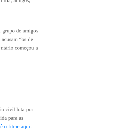
mília, amigos,
m grupo de amigos
, acusam “os de
entário começou a
o civil luta por
ida para as
ê o filme aqui.