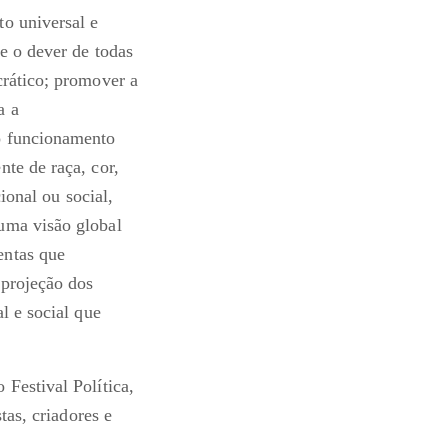
o universal e
e o dever de todas
crático; promover a
a a
o funcionamento
te de raça, cor,
ional ou social,
uma visão global
entas que
 projeção dos
l e social que
Festival Política,
tas, criadores e