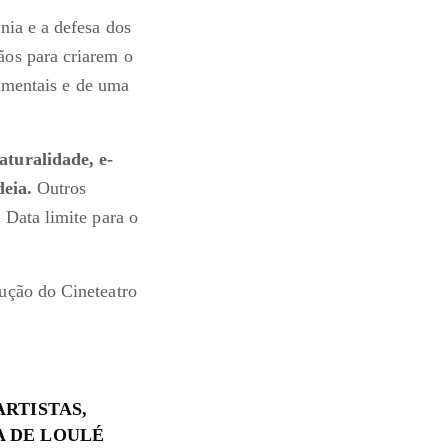
nia e a defesa dos
ãos para criarem o
damentais e de uma
turalidade, e-
deia.
Outros
. Data limite para o
ução do Cineteatro
RTISTAS,
A DE LOULÉ