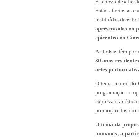
É o novo desafio d
Estão abertas as ca
instituídas duas b
apresentados no p
epicentro no Cine
As bolsas têm por o
30 anos residente
artes performativ
O tema central do 
programação compos
expressão artístic
promoção dos direi
O tema da propost
humanos, a partic