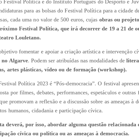
o Festival Política e do Instituto Português do Desporto e Ju
ndidaturas para as bolsas do Festival Política para a cidade 
olsas, cada uma no valor de 500 euros, cujas
obras ou projeto
róximo Festival Política, que irá decorrer de 19 a 21 de 
teatro Louletano.
bjetivo fomentar e apoiar a criação artística e intervenção c
s no Algarve
. Podem ser atribuídas nas modalidades de
liter
as, artes plásticas, vídeo ou de formação (workshop).
Festival Política 2023 é “Pós-democracia”. O festival aprese
ta por filmes, debates, performances, espetáculos e outras 
a que promovam a reflexão e a discussão sobre as ameaças à 
tos humanos, cidadania e participação cívica.
a deverá, por isso, abordar alguma questão relacionada 
ipação cívica ou política ou as ameaças à democracia.