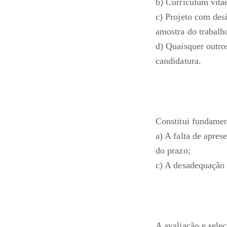
b) Curriculum vitae
c) Projeto com des
amostra do trabalh
d) Quaisquer outro
candidatura.
Constitui fundamen
a) A falta de apres
do prazo;
c) A desadequação 
A avaliação e seleç