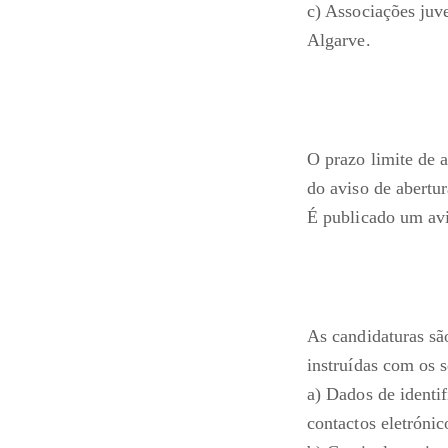
c) Associações juv
Algarve.
O prazo limite de a
do aviso de abertu
É publicado um avi
As candidaturas sã
instruídas com os 
a) Dados de identi
contactos eletrónic