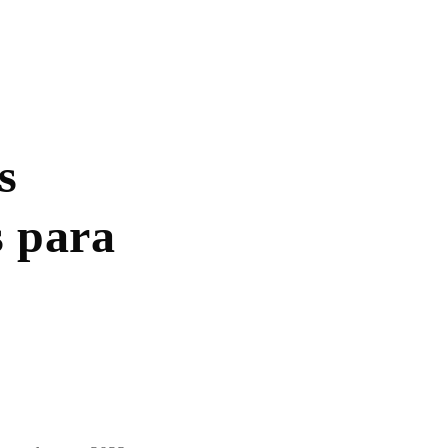
s
s para