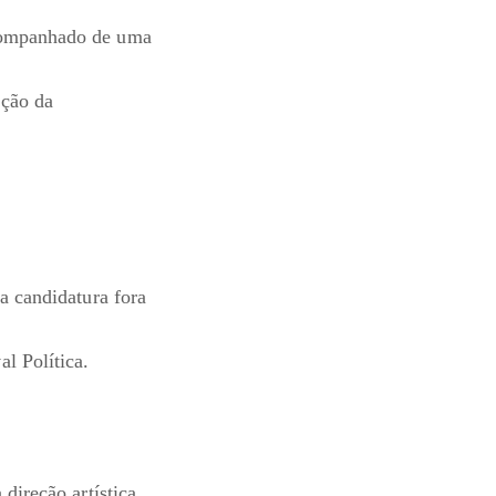
acompanhado de uma
ação da
a candidatura fora
al Política.
direção artística