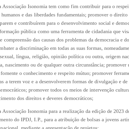
 Associação Isonomia tem como fim contribuir para o respeit
os humanos e das liberdades fundamentais; promover o direito 
ciparem e contribuírem para o desenvolvimento social e demo
formação pública como uma ferramenta de cidadania que vis
 e compreensão das causas dos problemas da democracia e d
combater a discriminação em todas as suas formas, nomeadamen
sexual, língua, religião, opinião política ou outra, origem nac
, nascimento ou de qualquer outra circunstância; promover 
 fomente o conhecimento e respeito mútuo; promover ferram
as a terem voz e a desenvolverem formas de divulgação e de
democráticos; promover todos os meios de intervenção cultura
imento dos direitos e deveres democráticos;
 Associação Isonomia para a realização da edição de 2023 do 
ento do IPDJ, I.P., para a atribuição de bolsas a jovens artis
 nacional, mediante a apresentação de projetos;