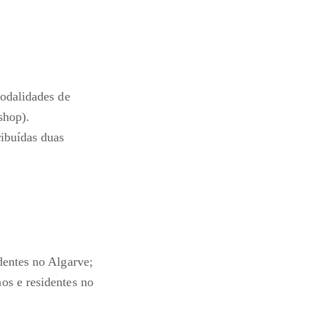
modalidades de
kshop).
ibuídas duas
identes no Algarve;
os e residentes no