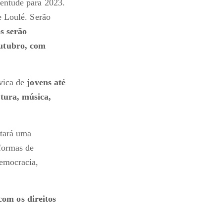
ventude para 2023.
de Loulé. Serão
s serão
outubro, com
ívica de
jovens até
atura, música,
ntará uma
formas de
democracia,
com os direitos