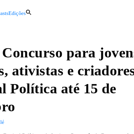
asts
Edições
 Concurso para joven
s, ativistas e criadore
l Política até 15 de
bro
lé