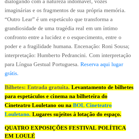
dialogando com a natureza indomável, vozes
imaginárias e os fragmentos de sua própria memória.
“Outro Lear” é um espetáculo que transforma a
grandiosidade de uma tragédia real em um íntimo
confronto entre a lucidez e o esquecimento, entre o
poder e a fragilidade humana. Encenação: Roni Sousa;
interpretação: Humberto Pedrancini. Com interpretação
para Língua Gestual Portuguesa.
Reserva aqui lugar
grátis.
Bilhetes: Entrada gratuita.
Levantamento de bilhetes
para espetáculos e cinema na bilheteira do
Cineteatro Louletano ou na
BOL Cineteatro
Louletano.
Lugares sujeitos à lotação do espaço.
QUATRO EXPOSIÇÕES FESTIVAL POLÍTICA
EM LOULÉ