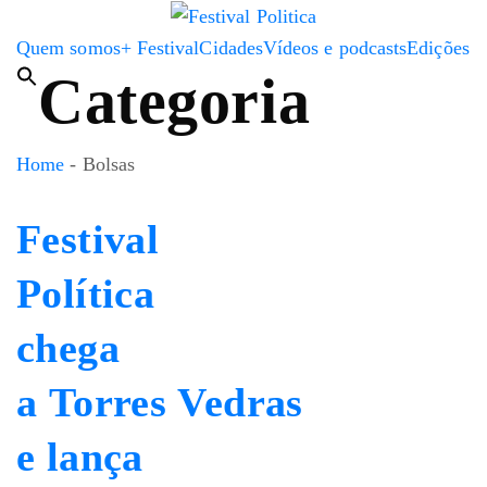
Quem somos
+ Festival
Cidades
Vídeos e podcasts
Edições
Categoria
Home
-
Bolsas
Festival
Política
chega
a Torres Vedras
e lança