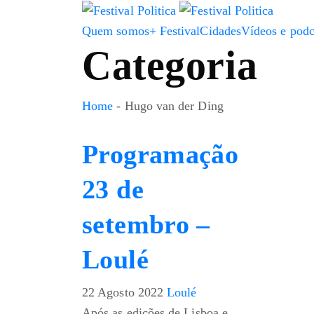
Quem somos
+ Festival
Cidades
Vídeos e podc
Categoria
Home
-
Hugo van der Ding
Programação
23 de
setembro –
Loulé
22 Agosto 2022
Loulé
Após as edições de Lisboa e