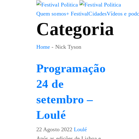
Quem somos
+ Festival
Cidades
Vídeos e podc
Categoria
Home
-
Nick Tyson
Programação
24 de
setembro –
Loulé
22 Agosto 2022
Loulé
Após as edições de Lisboa e