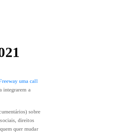
021
Freeway uma call
a integrarem a
cumentários) sobre
ociais, direitos
e quem quer mudar