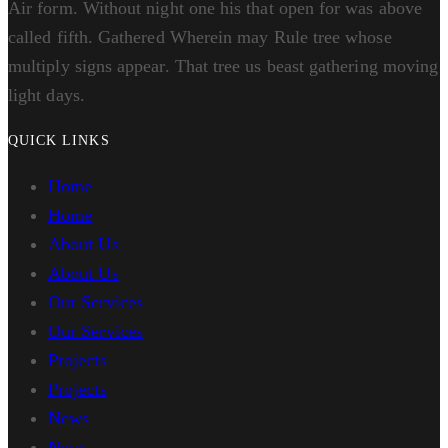
Air form. Without night one his that open for was above
called fifth. Gathered Wherein may Rule tree whose
multiply signs appear. That tree us beast gathering moving
light days.
QUICK LINKS
Home
Home
About Us
About Us
Our Services
Our Services
Projects
Projects
News
News