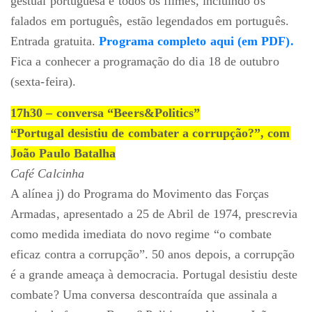
gestual portuguesa e todos os filmes, incluindo os
falados em português, estão legendados em português.
Entrada gratuita.
Programa completo aqui (em PDF).
Fica a conhecer a programação do dia 18 de outubro
(sexta-feira).
17h30 – conversa “Beers&Politics”
“Portugal desistiu de combater a corrupção?”, com
João Paulo Batalha
Café Calcinha
A alínea j) do Programa do Movimento das Forças
Armadas, apresentado a 25 de Abril de 1974, prescrevia
como medida imediata do novo regime “o combate
eficaz contra a corrupção”. 50 anos depois, a corrupção
é a grande ameaça à democracia. Portugal desistiu deste
combate? Uma conversa descontraída que assinala a